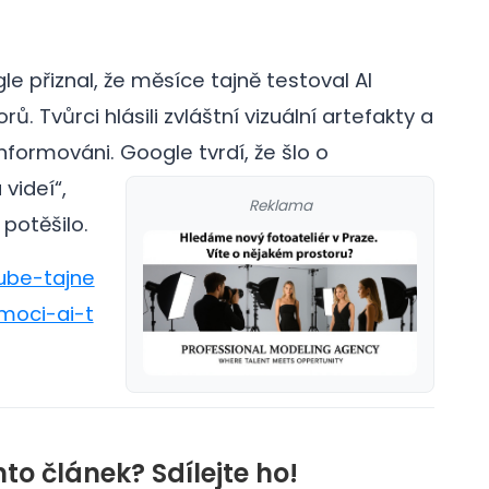
le přiznal, že měsíce tajně testoval AI
. Tvůrci hlásili zvláštní vizuální artefakty a
informováni.
Google tvrdí, že šlo o
 videí“,
Reklama
potěšilo.
tube-tajne
moci-ai-t
nto článek? Sdílejte ho!