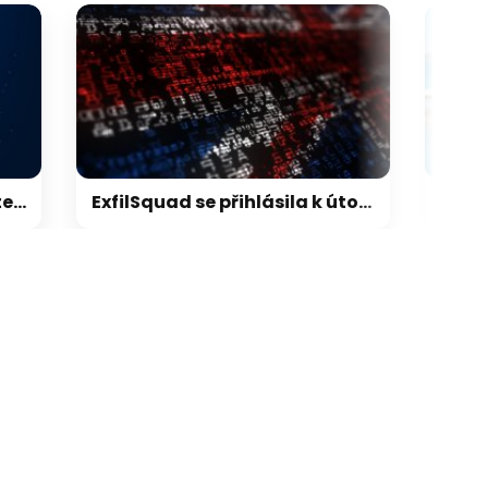
galerie: cviky
ExfilSquad se přihlásila k útoku na britskou policii. Žádala výkupné za mlčení