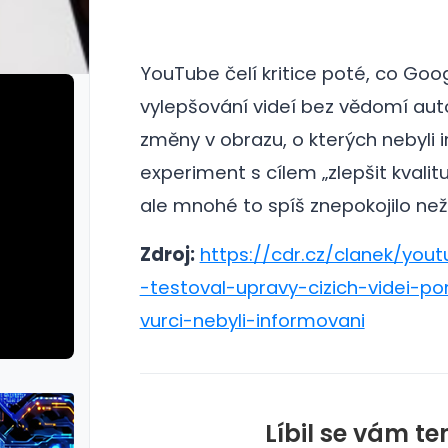
YouTube čelí kritice poté, co Goog
vylepšování videí bez vědomí autorů
změny v obrazu, o kterých nebyli 
experiment s cílem „zlepšit kvalitu
ale mnohé to spíš znepokojilo než 
Zdroj:
https://cdr.cz/clanek/you
-testoval-upravy-cizich-videi-po
vurci-nebyli-informovani
Líbil se vám te