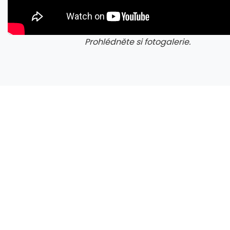
Prohlédněte si fotogalerie.
galerie: cviky
gale
Nestačí kontrolovat adresu webu. Nový útok na Microsoft využívá oficiální portál