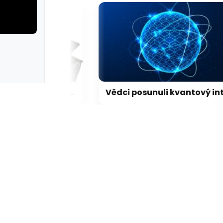
rie: cviky
galerie: cviky
LEGO představilo dosud nejdetailnější model Hubbleova teleskopu
Vědci posunuli kvantový internet. Propojili ho s běžným internetem