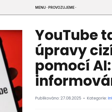
MENU
PROVOZUJEME
YouTube ta
úpravy ciz
pomocí AI:
informová
Publikováno:
27.08.2025
•
Kategorie:
In