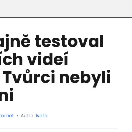
jně testoval
ích videí
 Tvůrci nebyli
ni
ternet
•
Autor:
Iveta