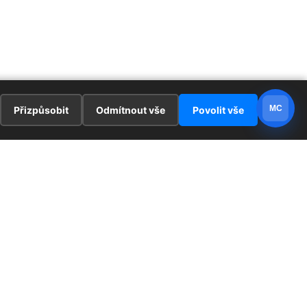
MC
Přizpůsobit
Odmítnout vše
Povolit vše
E
ZAJÍMAVOSTI
PRÁVNÍ UJEDNÁNÍ
ka !
Redaktoři
Ochrana osobních údajů
Cookies