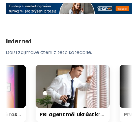
Internet
Další zajímavé čtení z této kategorie.
Napětí kolem GTA 6 roste. Srpen může přinést třetí trailer i první gameplay
FBI agent měl ukrást kryptoměny za milion dolarů. Usvědčil ho ChatGPT